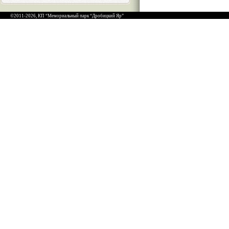
©2011-2026, КП “Мемориальный парк “Дробицкий Яр”