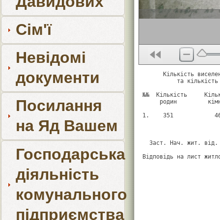
Давидових
Сім'ї
Невідомі
документи
      Кількість виселен
          та кількість 
№№  Кількість     Кільк
Посилання
     родин         кімн
1.    351            46
на Яд Вашем
  Заст. Нач. жит. від.
Господарська
Відповідь на лист житл
діяльність
комунального
підприємства