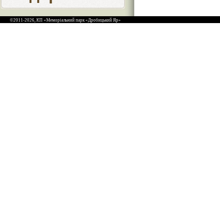
©2011-2026, КП «Меморіальний парк «Дробицький Яр»