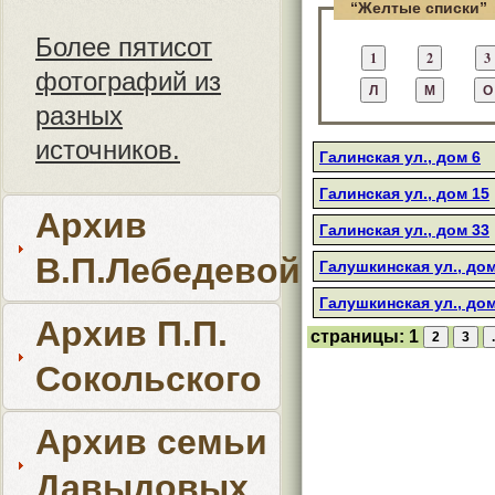
“Желтые списки”
Более пятисот
фотографий из
разных
источников.
Галинская ул., дом 6
Галинская ул., дом 15
Архив
Галинская ул., дом 33
В.П.Лебедевой
Галушкинская ул., дом
Галушкинская ул., до
Архив П.П.
страницы:
1
Сокольского
Архив семьи
Давыдовых