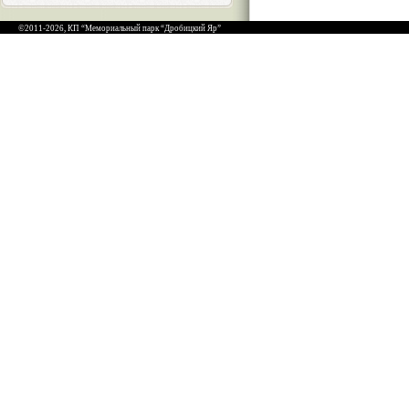
©2011-2026, КП “Мемориальный парк “Дробицкий Яр”