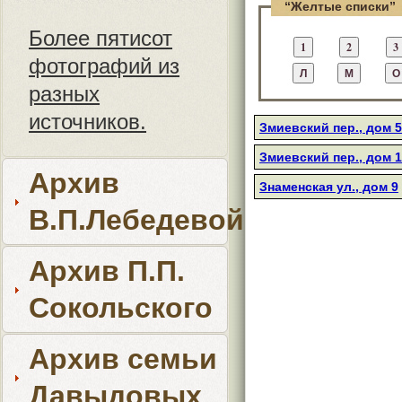
“Желтые списки”
Более пятисот
фотографий из
разных
источников.
Змиевский пер., дом 5
Змиевский пер., дом 
Архив
Знаменская ул., дом 9
В.П.Лебедевой
Архив П.П.
Сокольского
Архив семьи
Давыдовых