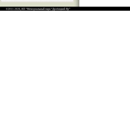
©2011-2026, КП “Мемориальный парк “Дробицкий Яр”