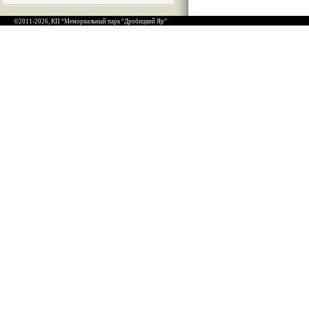
©2011-2026, КП “Мемориальный парк “Дробицкий Яр”