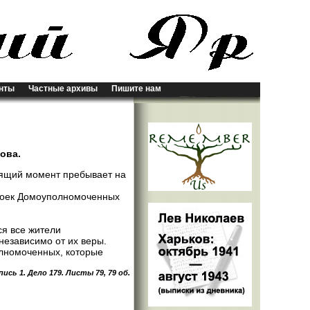
нты
Частные архивы
Пишите нам
ова.
тоящий момент пребывает на
Троек Домоуполномоченных
ся все жители
независимо от их веры.
лномоченных, которые
сь 1. Дело 179. Листы 79, 79 об.