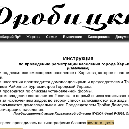
обицкий Яр“
Жертвы
Семьи
Выжившие
Кинохроника
Докуме
Инструкция
по проведению регистрации населения города Харьк
(извлечение)
ии подлежит все имеющееся население г. Харькова, которое в нас
и.
ия населения производится домовладельцами и председателями 
твом Районных Бургомистров Городской Управы.
ия проводится по спискам установленной формы.
домовладение составляется 2 списка: в первый список записывают
 за исключением жидов; во второй список записываются все жиды 
дписываются домовладельцем или Председателем Тройки Домоупо
регистрацию населения.
Государственный архив Харьковской области (ГАХО). Фонд Р-3068. Опи
евреев проводилась на типографских бланках
желтого цвета
.