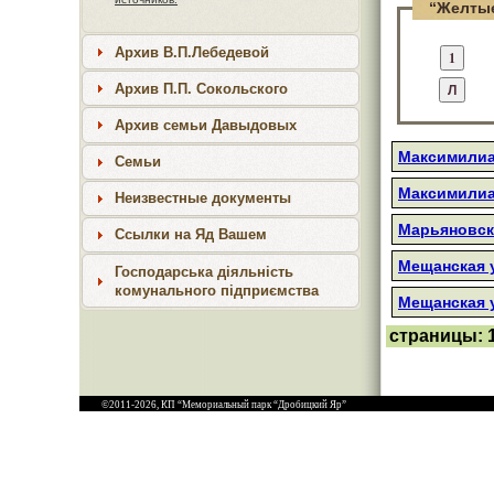
“Желтые
Архив В.П.Лебедевой
Архив П.П. Сокольского
Архив семьи Давыдовых
Максимилиан
Семьи
Максимилиан
Неизвестные документы
Марьяновски
Ссылки на Яд Вашем
Мещанская у
Господарська діяльність
комунального підприємства
Мещанская у
страницы:
©2011-2026, КП “Мемориальный парк “Дробицкий Яр”