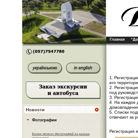
Главная
“Др
1. Регистрац
его территори
2. Регистрац
под руководс
3. Регистрац
4. На каждое 
домовладения
Новости
5. Списки по
отвечают за 
Фотографии
Регистрация 
Более пятисот фотографий из разных
источников.