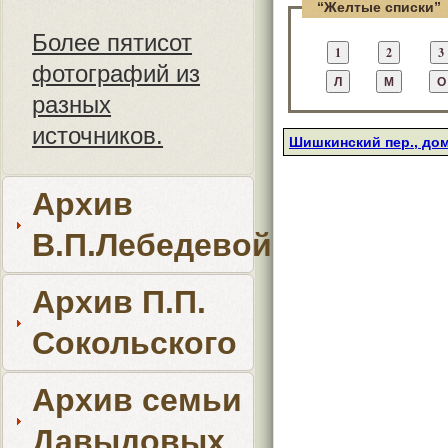
“Желтые списки”
Более пятисот
фотографий из
разных
источников.
Шишкинский пер., дом
Архив
В.П.Лебедевой
Архив П.П.
Сокольского
Архив семьи
Давыдовых