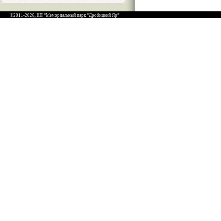
©2011-2026, КП “Мемориальный парк “Дробицкий Яр”