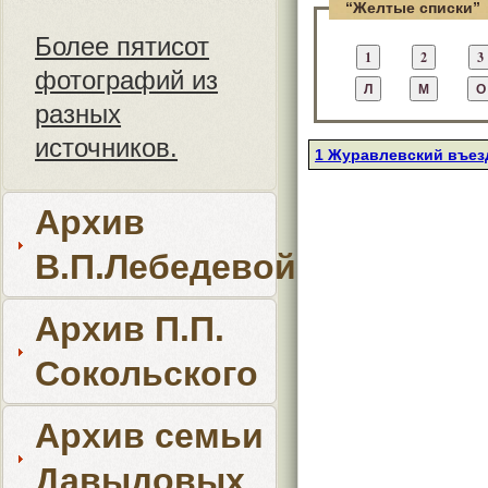
“Желтые списки”
Более пятисот
фотографий из
разных
источников.
1 Журавлевский въезд
Архив
В.П.Лебедевой
Архив П.П.
Сокольского
Архив семьи
Давыдовых