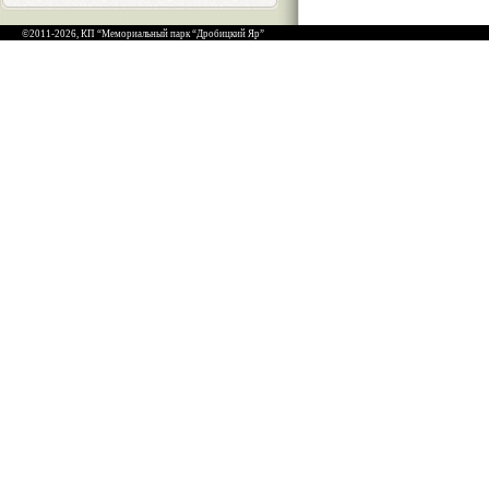
©2011-2026, КП “Мемориальный парк “Дробицкий Яр”