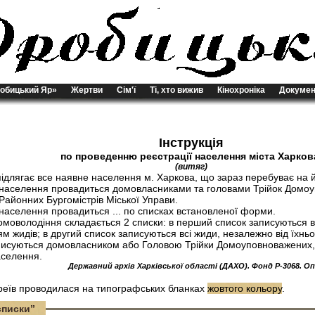
обицький Яр»
Жертви
Сім'ї
Ті, хто вижив
Кінохроніка
Докумен
Інструкція
по проведенню реєстрації населення міста Харков
(витяг)
 підлягає все наявне населення м. Харкова, що зараз перебуває на й
я населення провадиться домовласниками та головами Трійок Домо
Районних Бургомістрів Міської Управи.
 населення провадиться ... по списках встановленої форми.
омоволодіння складається 2 списки: в перший список записуються 
м жидів; в другий список записуються всі жиди, незалежно від їхньої
писуються домовласником або Головою Трійки Домоуповноважених, я
аселення.
Державний архів Харківської області (ДАХО). Фонд Р-3068. Опис
вреїв проводилася на типографських бланках
жовтого кольору
.
списки”