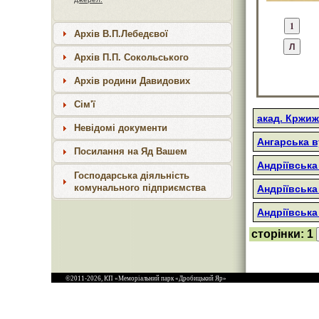
Архів В.П.Лебедєвої
Архів П.П. Сокольського
Архів родини Давидових
Сім'ї
акад. Кржиж
Невідомі документи
Ангарська в
Посилання на Яд Вашем
Андріївська
Господарська діяльність
комунального підприємства
Андріївська
Андріївська
сторінки:
1
©2011-2026, КП «Меморіальний парк «Дробицький Яр»