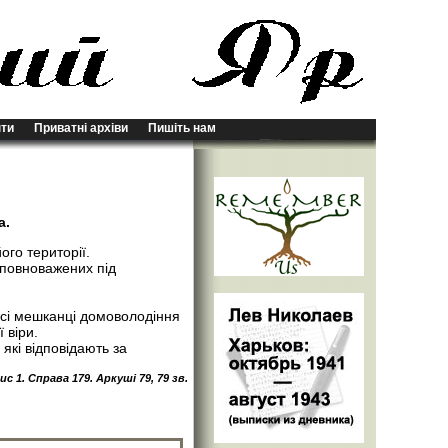
ти
Приватні архіви
Пишіть нам
а.
ого території.
уповноважених під
всі мешканці домоволодіння
 віри.
кі відповідають за
 1. Справа 179. Аркуші 79, 79 зв.