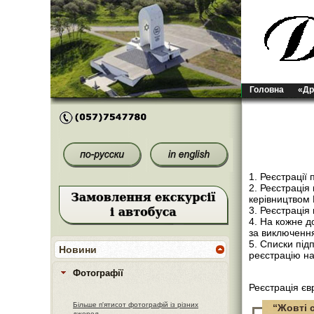
Головна
«Др
1. Реєстрації
2. Реєстраці
керівництвом 
3. Реєстрація
4. На кожне д
за виключення
5. Списки під
Новини
реєстрацію н
Фотографії
Реєстрація є
Більше п'ятисот фотографій із різних
“Жовті 
джерел.