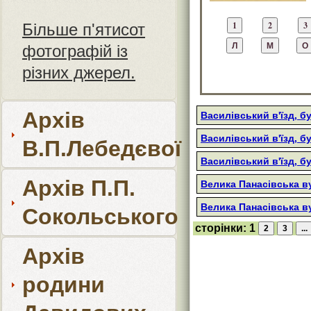
Більше п'ятисот
фотографій із
різних джерел.
Архів
Василівський в'їзд, б
Василівський в'їзд, б
В.П.Лебедєвої
Василівський в'їзд, б
Архів П.П.
Велика Панасівська ву
Велика Панасівська ву
Сокольського
сторінки:
1
Архів
родини