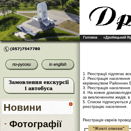
Головна
«Дробицький Я
1. Реєстрації підлягає в
2. Реєстрація населенн
керівництвом Районних Б
3. Реєстрація населення
4. На кожне домоволодін
за виключенням жидів; в 
5. Списки підписуються 
Новини
реєстрацію населення.
Реєстрація євреїв пров
Фотографії
“Жовті списки”