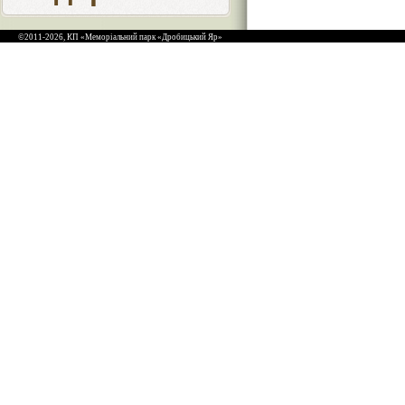
©2011-2026, КП «Меморіальний парк «Дробицький Яр»