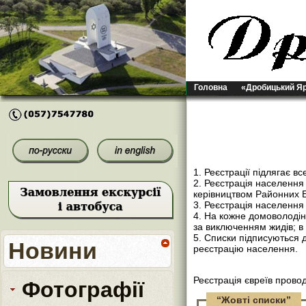
Головна
«Дробицький Я
1. Реєстрації підлягає в
2. Реєстрація населенн
керівництвом Районних Б
3. Реєстрація населення
4. На кожне домоволодін
за виключенням жидів; в 
5. Списки підписуються 
Новини
реєстрацію населення.
Реєстрація євреїв пров
Фотографії
“Жовті списки”