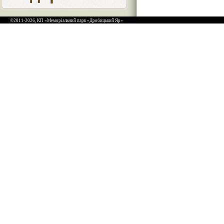
©2011-2026, КП «Меморіальний парк «Дробицький Яр»