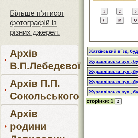
Більше п'ятисот
фотографій із
різних джерел.
Архів
Жаткінський в'їзд, бу
Журавлівська вул., б
В.П.Лебедєвої
Журавлівська вул., б
Архів П.П.
Журавлівська вул., б
Журавлівська вул., бу
Сокольського
сторінки:
1
Архів
родини