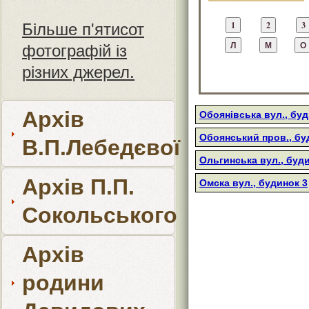
Більше п'ятисот
фотографій із
різних джерел.
Архів
Обоянівська вул., буд
Обоянський пров., бу
В.П.Лебедєвої
Ольгинська вул., буд
Архів П.П.
Омска вул., будинок 3
Сокольського
Архів
родини