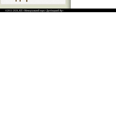
©2011-2026, КП «Меморіальний парк «Дробицький Яр»