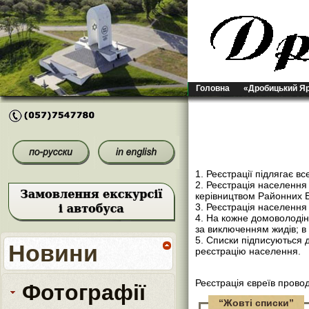
Головна
«Дробицький Я
1. Реєстрації підлягає в
2. Реєстрація населенн
керівництвом Районних Б
3. Реєстрація населення
4. На кожне домоволодін
за виключенням жидів; в 
5. Списки підписуються 
Новини
реєстрацію населення.
Реєстрація євреїв пров
Фотографії
“Жовті списки”