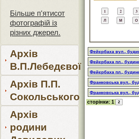
Більше п'ятисот
фотографій із
різних джерел.
Архів
Фейєрбаха вул., буди
Фейєрбаха пл., будин
В.П.Лебедєвої
Фейєрбаха пл., будин
Архів П.П.
Франковська вул., буд
Франковська вул., бу
Сокольського
сторінки:
1
Архів
родини