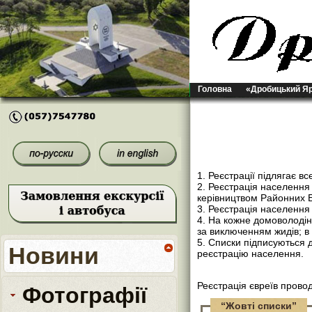
Головна
«Дробицький Я
1. Реєстрації підлягає в
2. Реєстрація населенн
керівництвом Районних Б
3. Реєстрація населення
4. На кожне домоволодін
за виключенням жидів; в 
5. Списки підписуються 
Новини
реєстрацію населення.
Реєстрація євреїв пров
Фотографії
“Жовті списки”