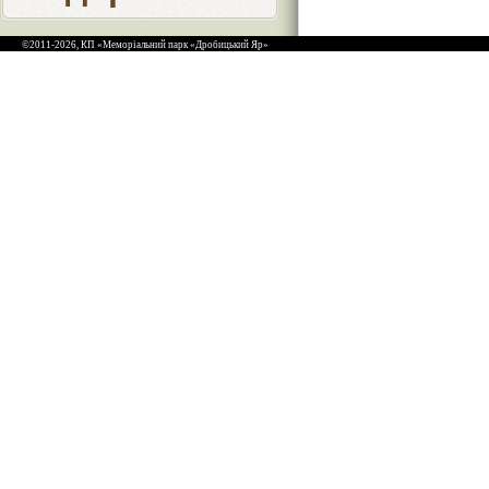
©2011-2026, КП «Меморіальний парк «Дробицький Яр»