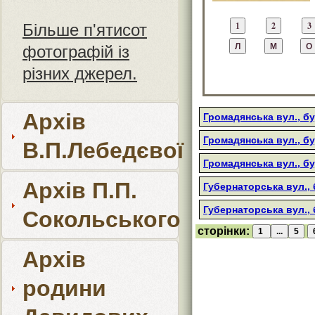
Більше п'ятисот
фотографій із
різних джерел.
Архів
Громадянська вул., бу
Громадянська вул., бу
В.П.Лебедєвої
Громадянська вул., б
Архів П.П.
Губернаторська вул., 
Губернаторська вул.,
Сокольського
сторінки:
Архів
родини