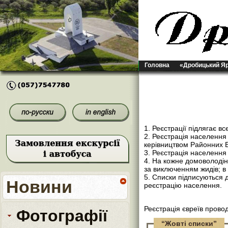
Головна
«Дробицький Я
1. Реєстрації підлягає в
2. Реєстрація населенн
керівництвом Районних Б
3. Реєстрація населення
4. На кожне домоволодін
за виключенням жидів; в 
5. Списки підписуються 
Новини
реєстрацію населення.
Реєстрація євреїв пров
Фотографії
“Жовті списки”