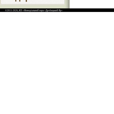
©2011-2026, КП «Меморіальний парк «Дробицький Яр»