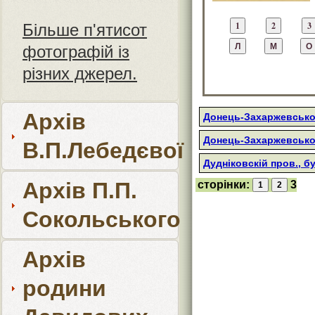
Більше п'ятисот
фотографій із
різних джерел.
Архів
Донець-Захаржевськог
Донець-Захаржевськог
В.П.Лебедєвої
Дудніковскій пров., б
Архів П.П.
сторінки:
3
Сокольського
Архів
родини