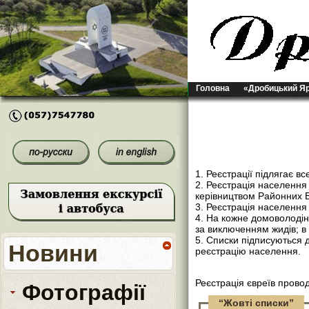
Головна
«Дробицький Я
1. Реєстрації підлягає в
2. Реєстрація населенн
керівництвом Районних Б
3. Реєстрація населення
4. На кожне домоволодін
за виключенням жидів; в 
5. Списки підписуються 
Новини
реєстрацію населення.
Реєстрація євреїв пров
Фотографії
“Жовті списки”