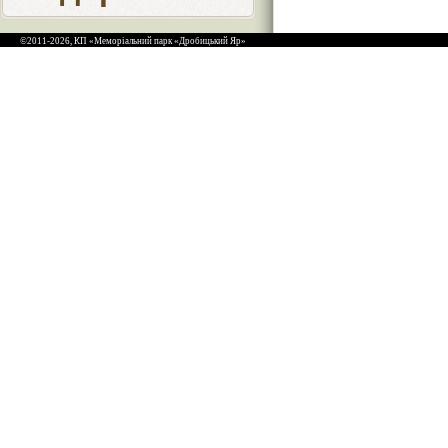
©2011-2026, КП «Меморіальний парк «Дробицький Яр»