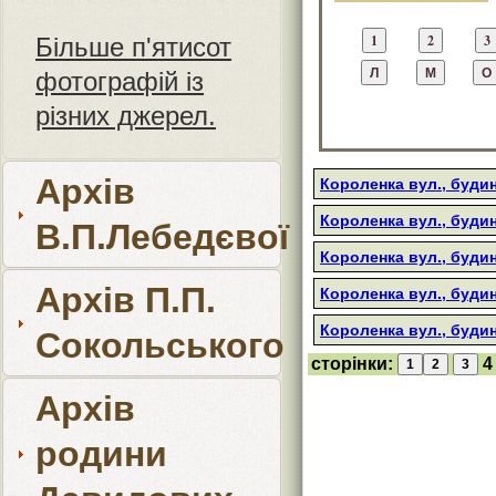
Більше п'ятисот
фотографій із
різних джерел.
Архів
Короленка вул., будин
Короленка вул., буди
В.П.Лебедєвої
Короленка вул., будин
Архів П.П.
Короленка вул., буди
Короленка вул., буди
Сокольського
сторінки:
4
Архів
родини