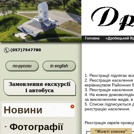
Головна
«Дробицький Я
1. Реєстрації підлягає в
2. Реєстрація населенн
керівництвом Районних Б
3. Реєстрація населення
4. На кожне домоволодін
за виключенням жидів; в 
5. Списки підписуються 
Новини
реєстрацію населення.
Реєстрація євреїв пров
Фотографії
“Жовті списки”