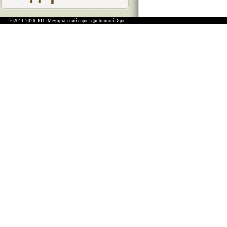
©2011-2026, КП «Меморіальний парк «Дробицький Яр»