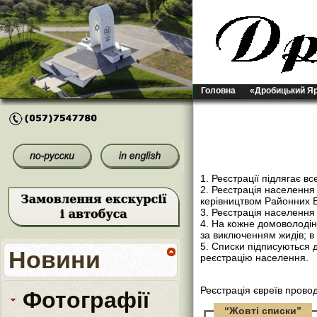
Головна
«Дробицький Я
1. Реєстрації підлягає в
2. Реєстрація населенн
керівництвом Районних Б
3. Реєстрація населення
4. На кожне домоволодін
за виключенням жидів; в 
5. Списки підписуються 
Новини
реєстрацію населення.
Реєстрація євреїв пров
Фотографії
“Жовті списки”