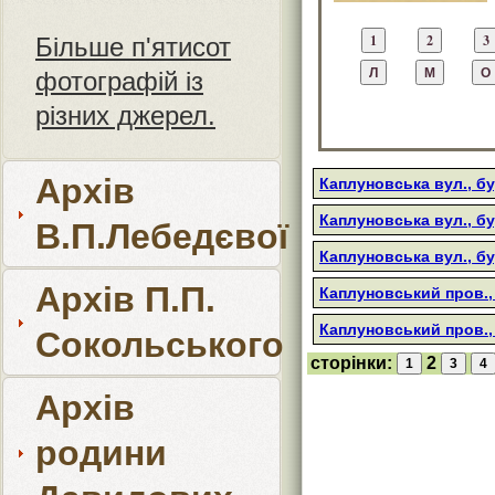
Більше п'ятисот
фотографій із
різних джерел.
Архів
Каплуновська вул., б
Каплуновська вул., бу
В.П.Лебедєвої
Каплуновська вул., б
Архів П.П.
Каплуновський пров.,
Каплуновський пров.,
Сокольського
сторінки:
2
Архів
родини