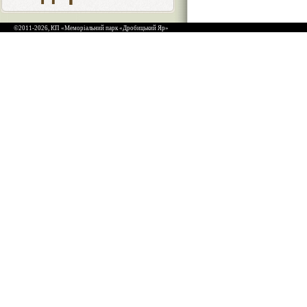
©2011-2026, КП «Меморіальний парк «Дробицький Яр»