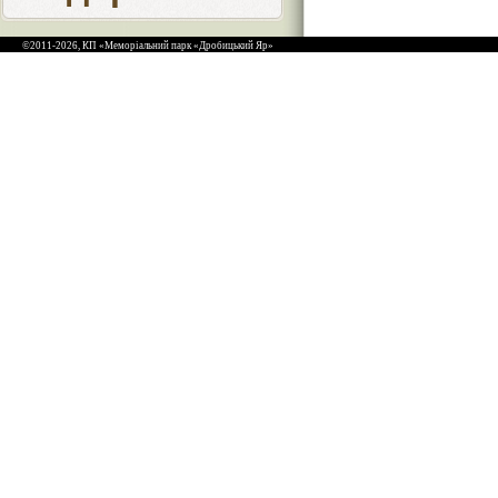
©2011-2026, КП «Меморіальний парк «Дробицький Яр»