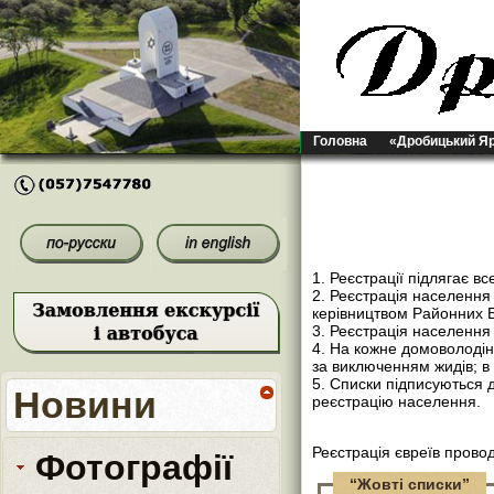
Головна
«Дробицький Я
1. Реєстрації підлягає в
2. Реєстрація населенн
керівництвом Районних Б
3. Реєстрація населення
4. На кожне домоволодін
за виключенням жидів; в 
5. Списки підписуються 
Новини
реєстрацію населення.
Реєстрація євреїв пров
Фотографії
“Жовті списки”