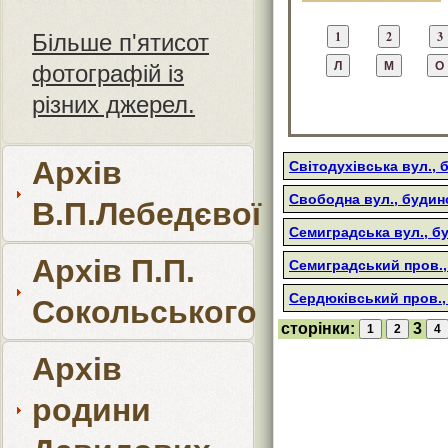
Більше п'ятисот
фотографій із
різних джерел.
Архів
Світодухівська вул., 
Свободна вул., будин
В.П.Лебедєвої
Семиградська вул., б
Архів П.П.
Семиградський пров.,
Сердюківський пров.,
Сокольського
сторінки:
3
Архів
родини