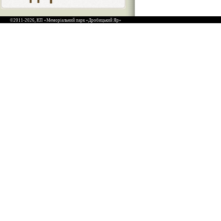
©2011-2026, КП «Меморіальний парк «Дробицький Яр»