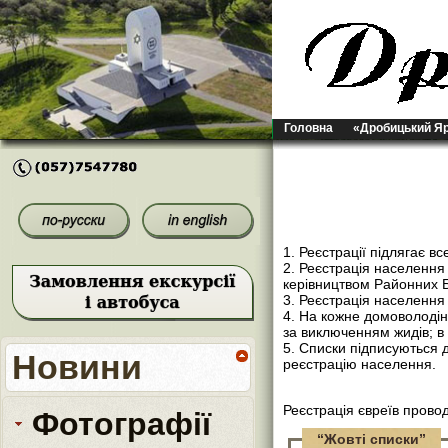
Головна
«Дробицький Я
1. Реєстрації підлягає в
2. Реєстрація населенн
керівництвом Районних Б
3. Реєстрація населення
4. На кожне домоволодін
за виключенням жидів; в 
5. Списки підписуються 
Новини
реєстрацію населення.
Реєстрація євреїв пров
Фотографії
“Жовті списки”