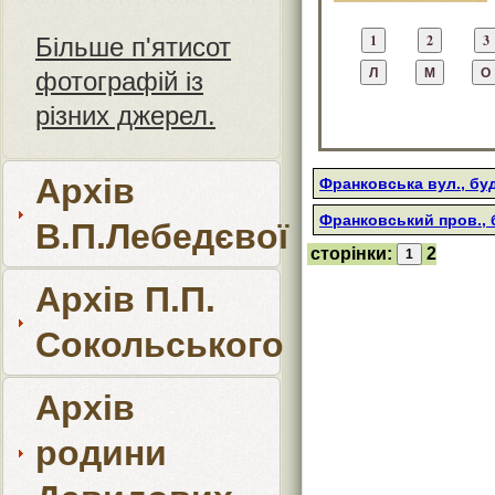
Більше п'ятисот
фотографій із
різних джерел.
Архів
Франковська вул., бу
Франковський пров., 
В.П.Лебедєвої
сторінки:
2
Архів П.П.
Сокольського
Архів
родини