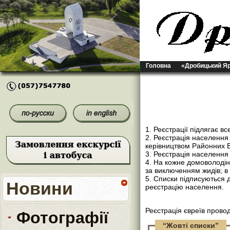
Головна
«Дробицький Я
1. Реєстрації підлягає в
2. Реєстрація населенн
керівництвом Районних Б
3. Реєстрація населення
4. На кожне домоволодін
за виключенням жидів; в 
5. Списки підписуються 
Новини
реєстрацію населення.
Реєстрація євреїв пров
Фотографії
“Жовті списки”