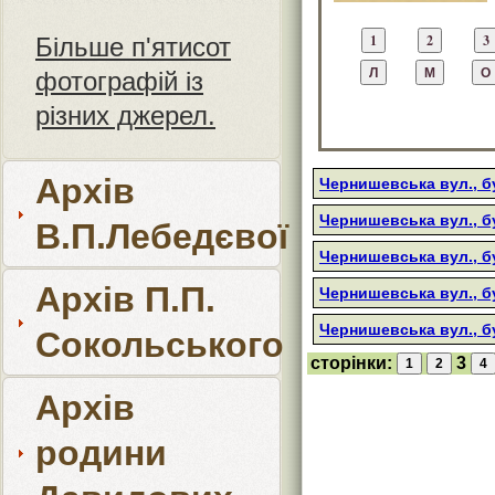
Більше п'ятисот
фотографій із
різних джерел.
Архів
Чернишевська вул., б
Чернишевська вул., б
В.П.Лебедєвої
Чернишевська вул., б
Архів П.П.
Чернишевська вул., б
Чернишевська вул., б
Сокольського
сторінки:
3
Архів
родини