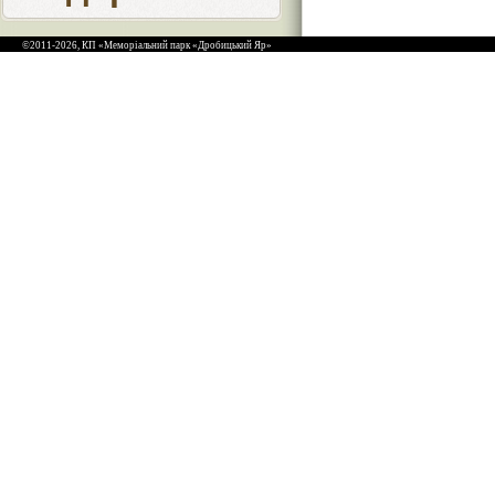
©2011-2026, КП «Меморіальний парк «Дробицький Яр»