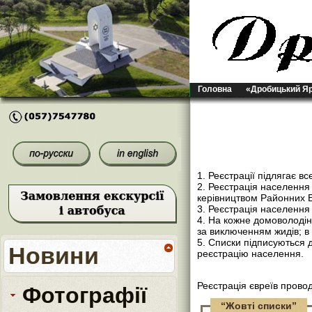
Головна
«Дробицький Я
1. Реєстрації підлягає в
2. Реєстрація населенн
керівництвом Районних Б
3. Реєстрація населення
4. На кожне домоволодін
за виключенням жидів; в 
5. Списки підписуються 
Новини
реєстрацію населення.
Реєстрація євреїв пров
Фотографії
“Жовті списки”