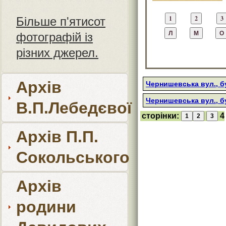
Більше п'ятисот
фотографій із
різних джерел.
Архів
Чернишевська вул., б
Чернишевська вул., б
В.П.Лебедєвої
сторінки:
4
Архів П.П.
Сокольського
Архів
родини