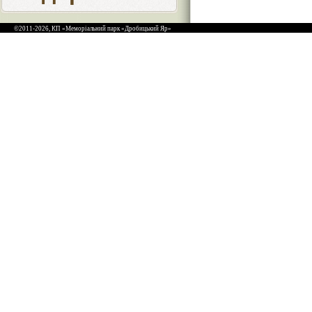
©2011-2026, КП «Меморіальний парк «Дробицький Яр»