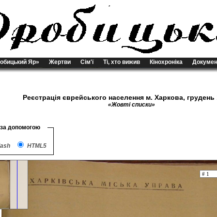
обицький Яр»
Жертви
Сім'ї
Ті, хто вижив
Кінохроніка
Докумен
Реєстрація єврейського населення м. Харкова, грудень 
«Жовті списки»
 за допомогою
lash
HTML5