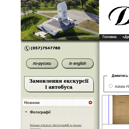
Головна
«Др
Дивитись
Adobe F
Новини
Фотографії
Більше п'ятисот фотографій із різних
джерел.