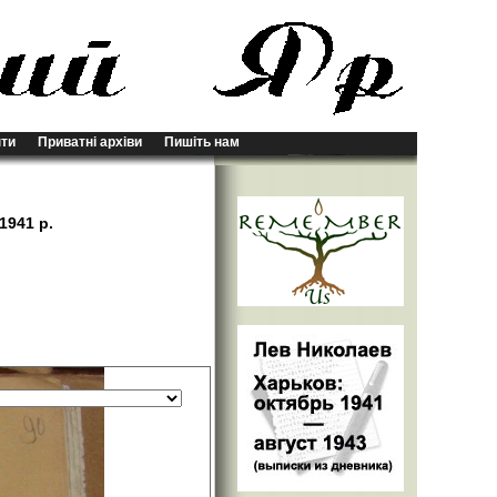
ти
Приватні архіви
Пишіть нам
1941 р.