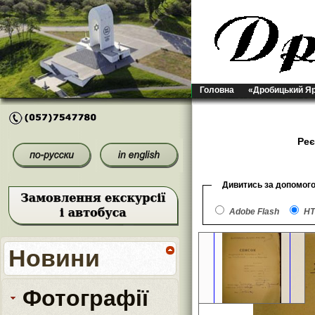
Головна
«Дробицький Я
Реє
Дивитись за допомог
Adobe Flash
HT
Новини
Фотографії