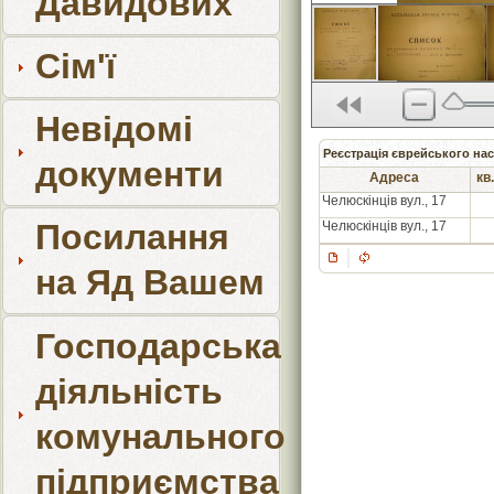
Давидових
Сім'ї
Невідомі
Реєстрація єврейського нас
документи
Адреса
кв.
Челюскінців вул., 17
Посилання
Челюскінців вул., 17
на Яд Вашем
Господарська
діяльність
комунального
підприємства