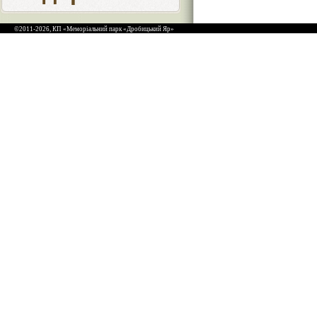
©2011-2026, КП «Меморіальний парк «Дробицький Яр»