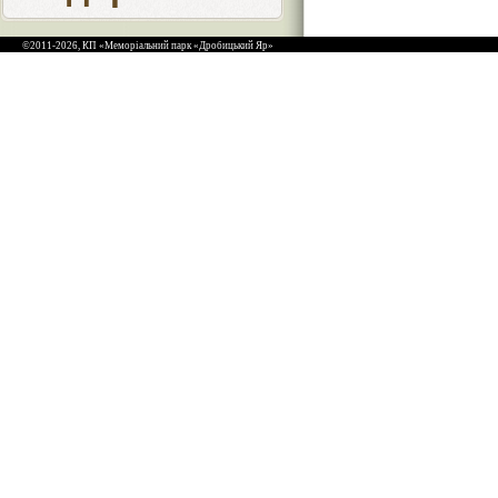
©2011-2026, КП «Меморіальний парк «Дробицький Яр»