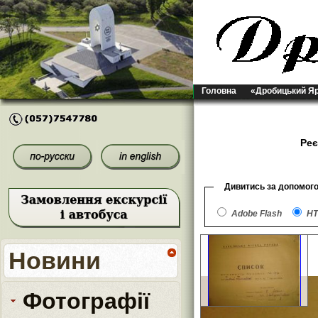
Головна
«Дробицький Я
Реє
Дивитись за допомог
Adobe Flash
HT
Новини
Фотографії