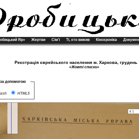
обицький Яр»
Жертви
Сім'ї
Ті, хто вижив
Кінохроніка
Докумен
Реєстрація єврейського населення м. Харкова, грудень 
«Жовті списки»
 за допомогою
lash
HTML5