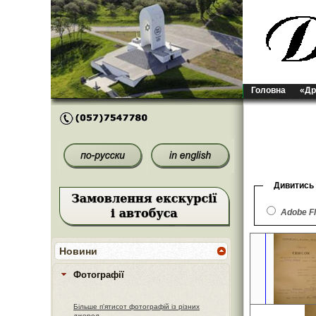
Головна
«Др
Дивитись
Adobe F
Новини
Фотографії
Більше п'ятисот фотографій із різних
джерел.