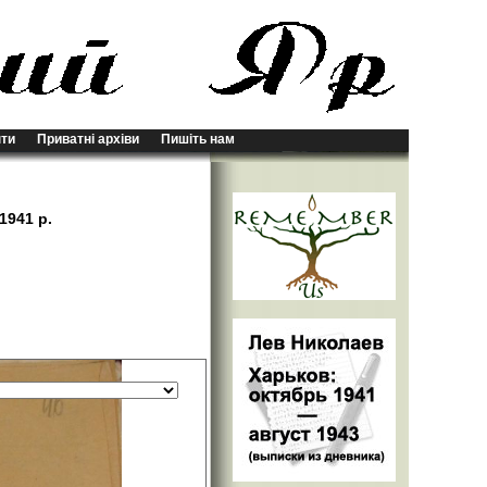
ти
Приватні архіви
Пишіть нам
1941 р.