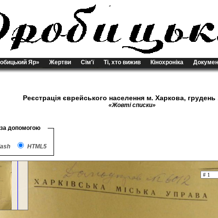
обицький Яр»
Жертви
Сім'ї
Ті, хто вижив
Кінохроніка
Докумен
Реєстрація єврейського населення м. Харкова, грудень 
«Жовті списки»
 за допомогою
lash
HTML5