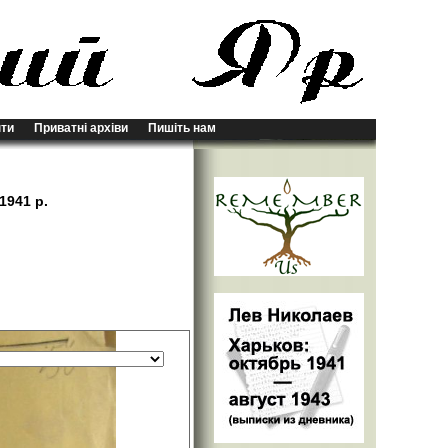
ти
Приватні архіви
Пишіть нам
1941 р.