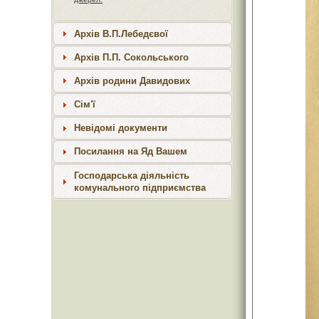
Архів В.П.Лебедєвої
Архів П.П. Сокольського
Архів родини Давидових
Сім'ї
Невідомі документи
Посилання на Яд Вашем
Господарська діяльність
комунального підприємства