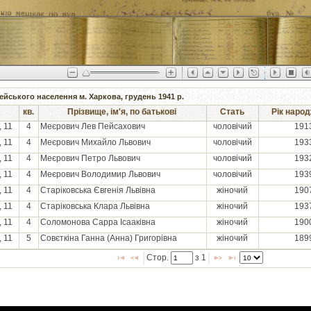
ейського населення м. Харкова, грудень 1941 р.
кв.
Прізвище, ім'я, по батькові
Стать
Рік наро
 11
4
Меєрович Лев Пейсахович
чоловічий
191
 11
4
Меєрович Михайло Львович
чоловічий
193
 11
4
Меєрович Петро Львович
чоловічий
193
 11
4
Меєрович Володимир Львович
чоловічий
193
 11
4
Старіковська Євгенія Львівна
жіночий
190
 11
4
Старіковська Клара Львівна
жіночий
193
 11
4
Соломонова Сарра Ісааківна
жіночий
190
 11
5
Совєткіна Ганна (Анна) Григорівна
жіночий
189
Стор. 
 з 
1