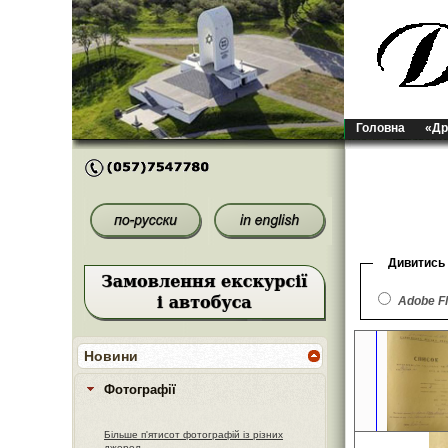
Головна
«Др
Дивитись
Adobe F
Новини
Фотографії
Більше п'ятисот фотографій із різних
джерел.