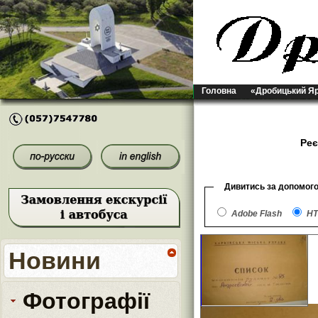
Головна
«Дробицький Я
Реє
Дивитись за допомог
Adobe Flash
HT
Новини
Фотографії