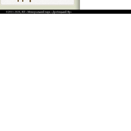
©2011-2026, КП «Меморіальний парк «Дробицький Яр»