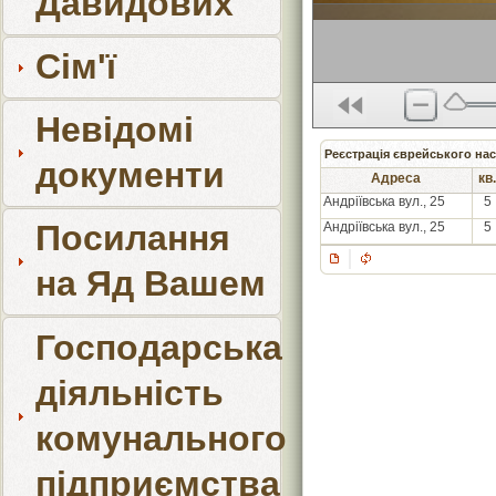
Давидових
Сім'ї
Невідомі
Реєстрація єврейського нас
документи
Адреса
кв.
Андріївська вул., 25
5
Посилання
Андріївська вул., 25
5
на Яд Вашем
Господарська
діяльність
комунального
підприємства