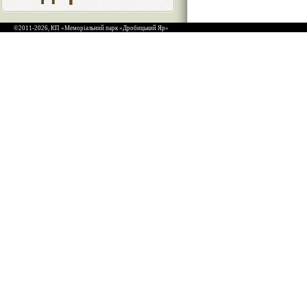
©2011-2026, КП «Меморіальний парк «Дробицький Яр»