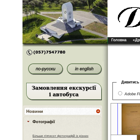
Головна
«Др
Дивитись
Adobe F
Новини
Фотографії
Більше п'ятисот фотографій із різних
джерел.