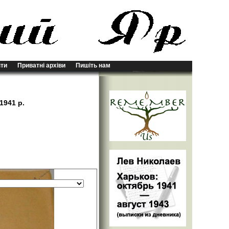
ти
Приватні архіви
Пишіть нам
1941 р.