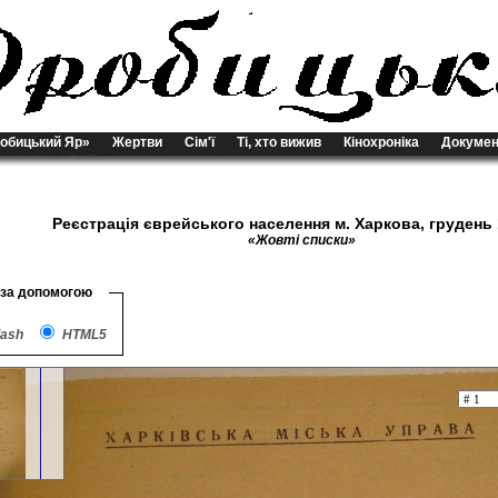
обицький Яр»
Жертви
Сім'ї
Ті, хто вижив
Кінохроніка
Докумен
Реєстрація єврейського населення м. Харкова, грудень 
«Жовті списки»
 за допомогою
lash
HTML5