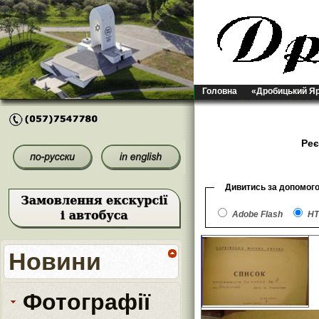
Головна
«Дробицький Я
Реє
Дивитись за допомог
Adobe Flash
HT
Новини
Фотографії