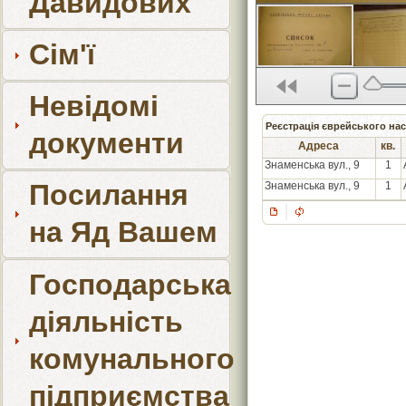
Давидових
Сім'ї
Невідомі
Реєстрація єврейського нас
документи
Адреса
кв.
Знаменська вул., 9
1
Посилання
Знаменська вул., 9
1
на Яд Вашем
Господарська
діяльність
комунального
підприємства