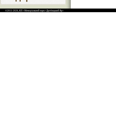
©2011-2026, КП «Меморіальний парк «Дробицький Яр»