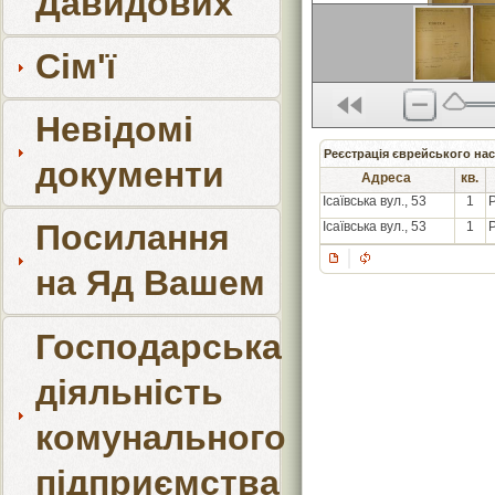
Давидових
Сім'ї
Невідомі
Реєстрація єврейського нас
документи
Адреса
кв.
Ісаївська вул., 53
1
Р
Посилання
Ісаївська вул., 53
1
Р
на Яд Вашем
Господарська
діяльність
комунального
підприємства