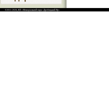
©2011-2026, КП «Меморіальний парк «Дробицький Яр»