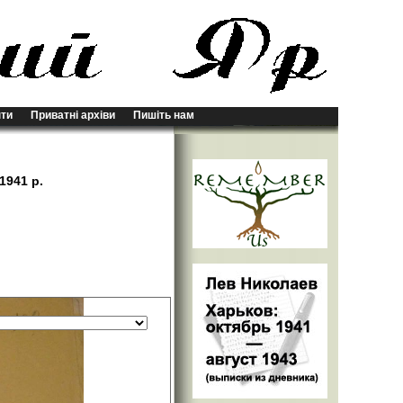
ти
Приватні архіви
Пишіть нам
1941 р.