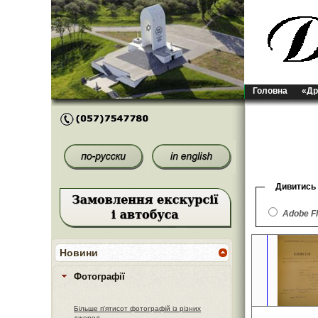
Головна
«Др
Дивитись
Adobe F
Новини
Фотографії
Більше п'ятисот фотографій із різних
джерел.