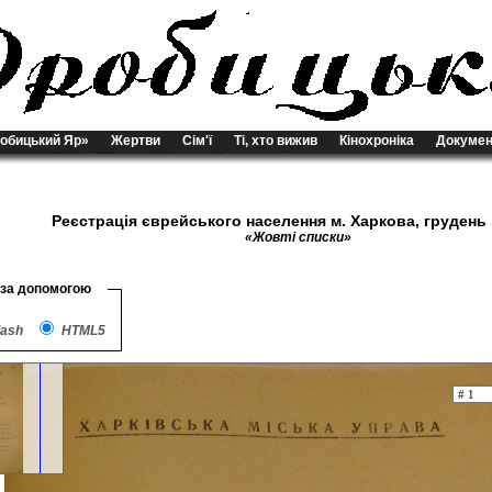
обицький Яр»
Жертви
Сім'ї
Ті, хто вижив
Кінохроніка
Докумен
Реєстрація єврейського населення м. Харкова, грудень 
«Жовті списки»
 за допомогою
lash
HTML5