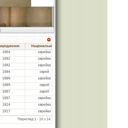
 народження
Національність
Місце народження
З яког
1864
єврейка
м. Гродно
1892
єврейка
м. Гродно
1882
єврейка
1884
єврей
1889
єврейка
1889
єврей
1887
єврей
м. Ковно
1887
єврейка
м. Хватинськ
1924
єврейка
м. Харків
1917
єврейка
Перегляд 1 - 10 з 14