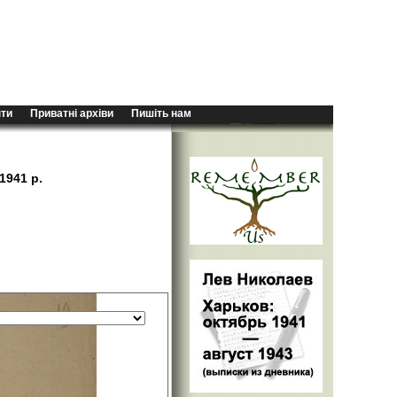
ти
Приватні архіви
Пишіть нам
1941 р.