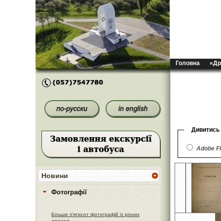
Головна
«Др
Дивитись
Adobe F
Новини
Фотографії
Більше п'ятисот фотографій із різних
джерел.