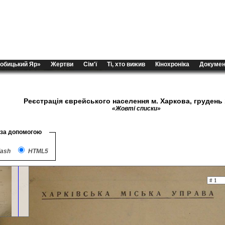
обицький Яр»
Жертви
Сім'ї
Ті, хто вижив
Кінохроніка
Докумен
Реєстрація єврейського населення м. Харкова, грудень 
«Жовті списки»
 за допомогою
lash
HTML5