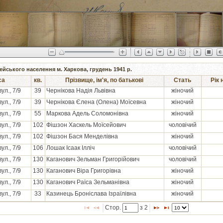
ейського населення м. Харкова, грудень 1941 р.
са
кв.
Прізвище, ім'я, по батькові
Стать
Рік
ул., 7/9
39
Чернікова Надія Львівна
жіночий
ул., 7/9
39
Чернікова Єлена (Олена) Моїсевна
жіночий
ул., 7/9
55
Маркова Адель Соломонівна
жіночий
ул., 7/9
102
Фішзон Хаскель Моїсейович
чоловічий
ул., 7/9
102
Фішзон Бася Менделівна
жіночий
ул., 7/9
106
Лошак Ісаак Ілліч
чоловічий
ул., 7/9
130
Каганович Зельман Григорійович
чоловічий
ул., 7/9
130
Каганович Віра Григорівна
жіночий
ул., 7/9
130
Каганович Раїса Зельманівна
жіночий
ул., 7/9
33
Казинець Броніслава Ізраїлівна
жіночий
Стор. 
 з 
2