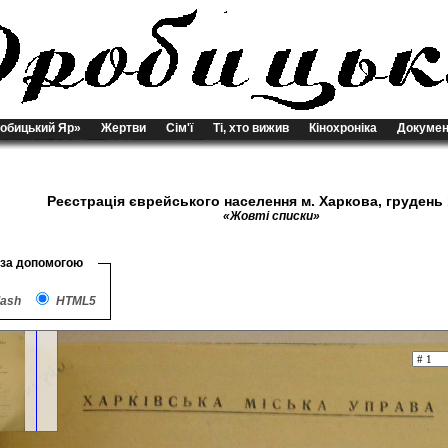
обицький Яр»
Жертви
Сім'ї
Ті, хто вижив
Кінохроніка
Докумен
Реєстрація єврейського населення м. Харкова, грудень 
«Жовті списки»
 за допомогою
lash
HTML5