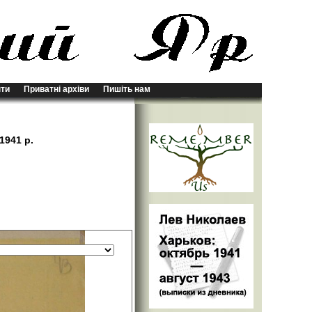
ти
Приватні архіви
Пишіть нам
1941 р.