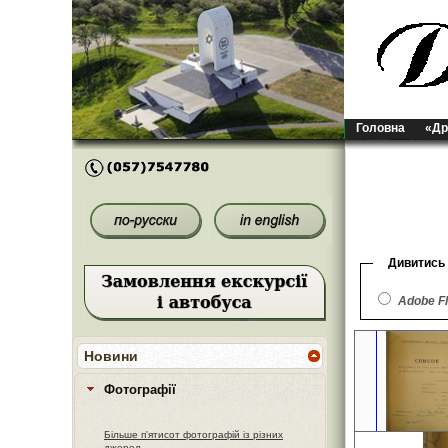
Головна
«Др
Дивитись
Adobe F
Новини
Фотографії
Більше п'ятисот фотографій із різних
джерел.