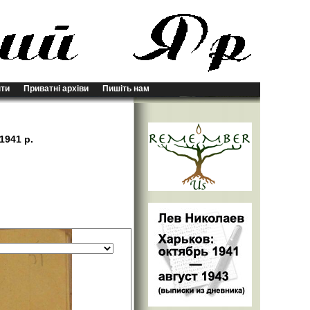
ти
Приватні архіви
Пишіть нам
1941 р.