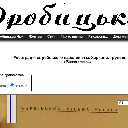
обицький Яр»
Жертви
Сім'ї
Ті, хто вижив
Кінохроніка
Докумен
Реєстрація єврейського населення м. Харкова, грудень 
«Жовті списки»
 за допомогою
lash
HTML5