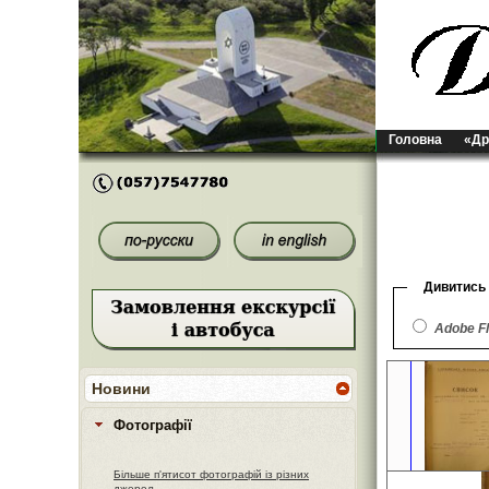
Головна
«Др
Дивитись
Adobe F
Новини
Фотографії
Більше п'ятисот фотографій із різних
джерел.