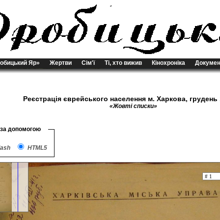
обицький Яр»
Жертви
Сім'ї
Ті, хто вижив
Кінохроніка
Докумен
Реєстрація єврейського населення м. Харкова, грудень 
«Жовті списки»
 за допомогою
lash
HTML5