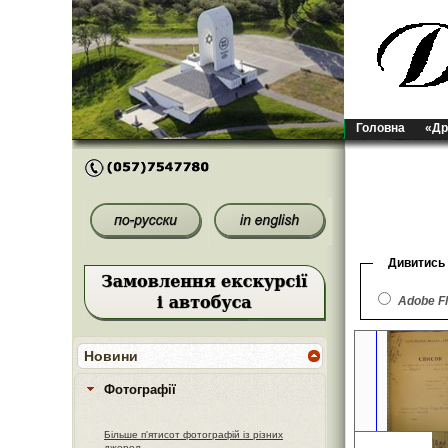
Головна
«Др
Дивитись
Adobe F
Новини
Фотографії
Більше п'ятисот фотографій із різних
джерел.