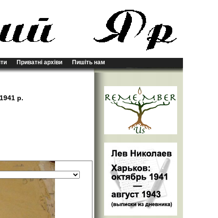
ти
Приватні архіви
Пишіть нам
1941 р.