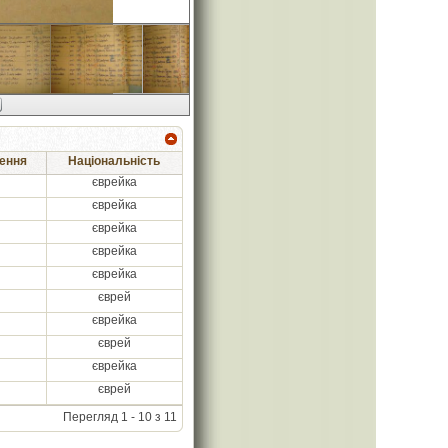
ення
Національність
Місце народження
єврейка
м. Муравець
єврейка
м. Харків
єврейка
м. Бєлгород, Курської обл.
єврейка
м. Такініз, Робочивського повіту
єврейка
с. Кобиляки, Харківської обл.
єврей
м. Сморгонь, Віленської обл.
єврейка
м. Ковно
єврей
м. Сквіра, Київської обл.
єврейка
м. Яношен, Ковельської губернії
єврей
м. Двін, Брест-Литовської обл.
Перегляд 1 - 10 з 11