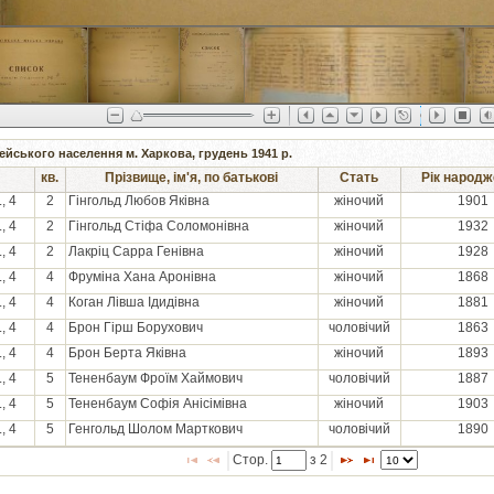
ейського населення м. Харкова, грудень 1941 р.
кв.
Прізвище, ім'я, по батькові
Стать
Рік народж
, 4
2
Гінгольд Любов Яківна
жіночий
1901
, 4
2
Гінгольд Стіфа Соломонівна
жіночий
1932
, 4
2
Лакріц Сарра Генівна
жіночий
1928
, 4
4
Фруміна Хана Аронівна
жіночий
1868
, 4
4
Коган Лівша Ідидівна
жіночий
1881
, 4
4
Брон Гірш Борухович
чоловічий
1863
, 4
4
Брон Берта Яківна
жіночий
1893
, 4
5
Тененбаум Фроїм Хаймович
чоловічий
1887
, 4
5
Тененбаум Софія Анісімівна
жіночий
1903
, 4
5
Генгольд Шолом Марткович
чоловічий
1890
Стор. 
 з 
2