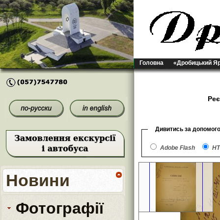
Головна
«Дробицький Я
Реє
Дивитись за допомог
Adobe Flash
HT
Новини
Фотографії