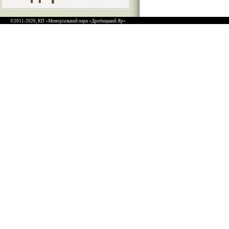
©2011-2026, КП «Меморіальний парк «Дробицький Яр»