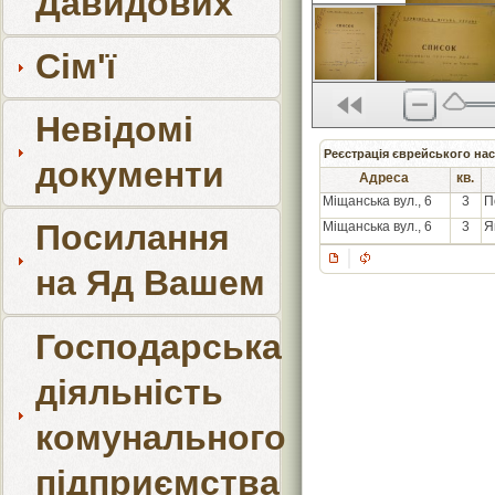
Давидових
Сім'ї
Невідомі
Реєстрація єврейського нас
документи
Адреса
кв.
Міщанська вул., 6
3
П
Посилання
Міщанська вул., 6
3
Я
на Яд Вашем
Господарська
діяльність
комунального
підприємства