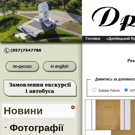
Головна
«Дробицький Я
Реє
Дивитись за допомог
Adobe Flash
HT
Новини
Фотографії