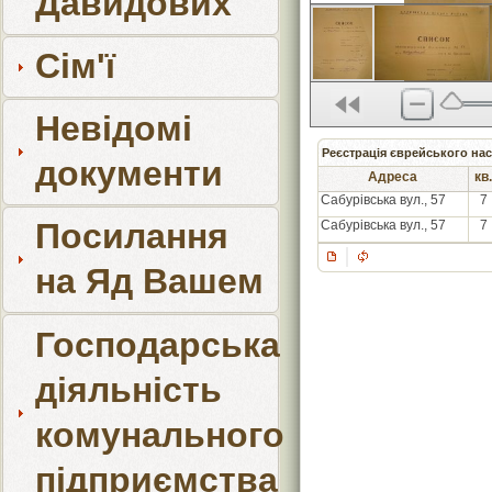
Давидових
Сім'ї
Невідомі
Реєстрація єврейського нас
документи
Адреса
кв.
Сабурівська вул., 57
7
Посилання
Сабурівська вул., 57
7
на Яд Вашем
Господарська
діяльність
комунального
підприємства