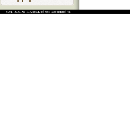
©2011-2026, КП «Меморіальний парк «Дробицький Яр»