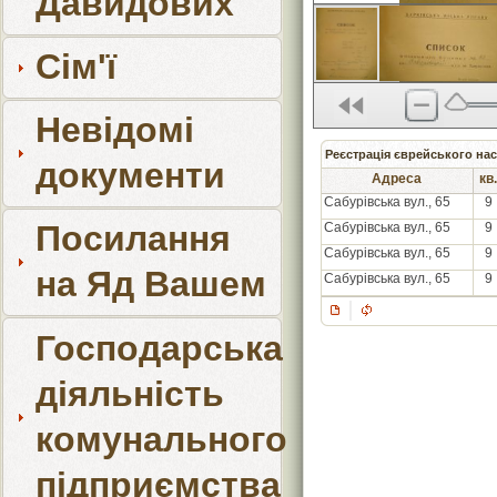
Давидових
Сім'ї
Невідомі
Реєстрація єврейського нас
документи
Адреса
кв.
Сабурівська вул., 65
9
Посилання
Сабурівська вул., 65
9
Сабурівська вул., 65
9
на Яд Вашем
Сабурівська вул., 65
9
Господарська
діяльність
комунального
підприємства