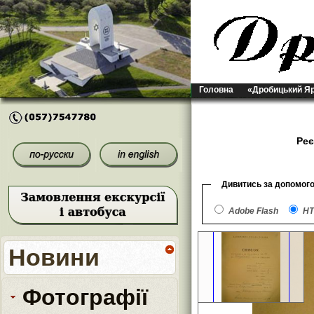
Головна
«Дробицький Я
Реє
Дивитись за допомог
Adobe Flash
HT
Новини
Фотографії