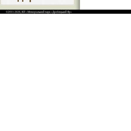
©2011-2026, КП «Меморіальний парк «Дробицький Яр»