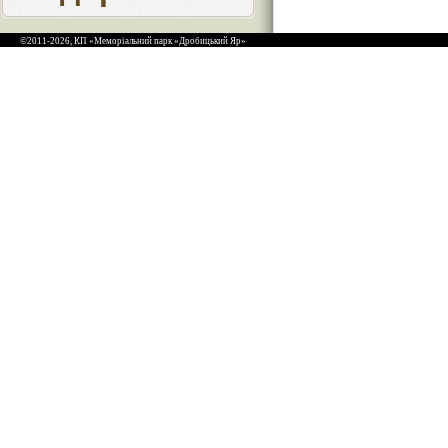
©2011-2026, КП «Меморіальний парк «Дробицький Яр»