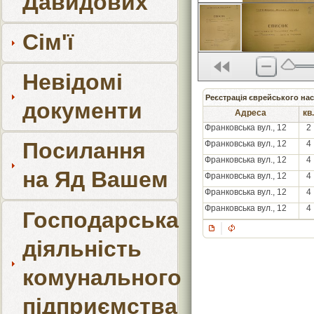
Давидових
Сім'ї
Невідомі
Реєстрація єврейського нас
документи
Адреса
кв.
Франковська вул., 12
2
Посилання
Франковська вул., 12
4
Франковська вул., 12
4
на Яд Вашем
Франковська вул., 12
4
Франковська вул., 12
4
Франковська вул., 12
4
Господарська
діяльність
комунального
підприємства