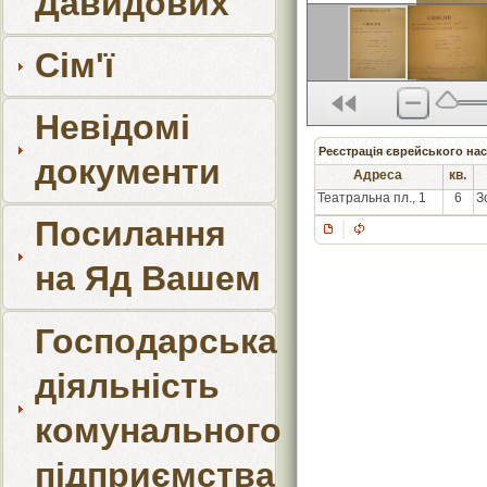
Давидових
Сім'ї
Невідомі
Реєстрація єврейського нас
документи
Адреса
кв.
Театральна пл., 1
6
З
Посилання
на Яд Вашем
Господарська
діяльність
комунального
підприємства