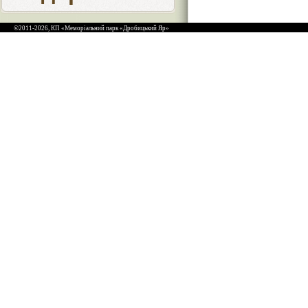
©2011-2026, КП «Меморіальний парк «Дробицький Яр»