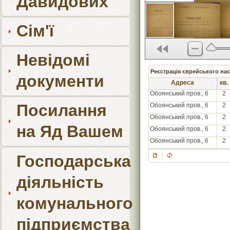
Давидових
Сім'ї
Невідомі
Реєстрація єврейського нас
документи
Адреса
кв.
Обоянський пров., 6
2
Посилання
Обоянський пров., 6
2
Обоянський пров., 6
2
на Яд Вашем
Обоянський пров., 6
2
Обоянський пров., 6
2
Господарська
діяльність
комунального
підприємства