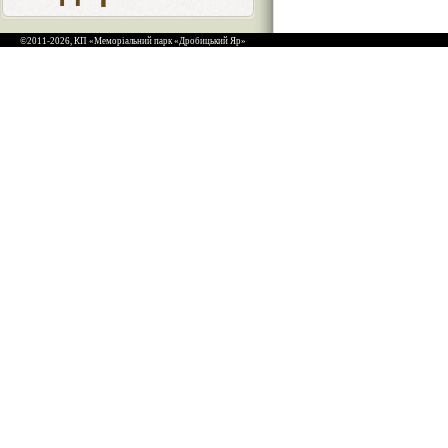
©2011-2026, КП «Меморіальний парк «Дробицький Яр»