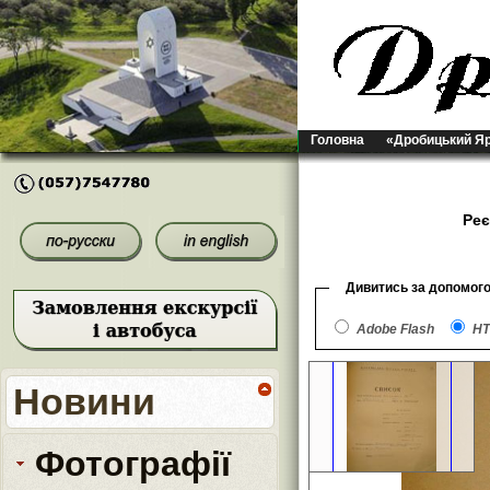
Головна
«Дробицький Я
Реє
Дивитись за допомог
Adobe Flash
HT
Новини
Фотографії