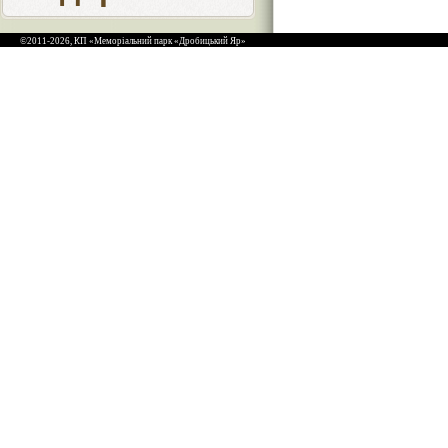
©2011-2026, КП «Меморіальний парк «Дробицький Яр»