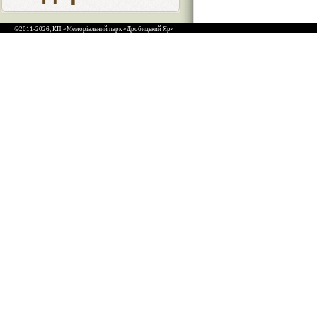
©2011-2026, КП «Меморіальний парк «Дробицький Яр»