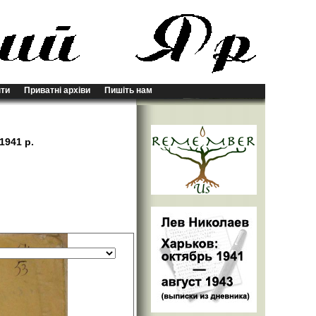
ти
Приватні архіви
Пишіть нам
1941 р.