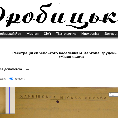
обицький Яр»
Жертви
Сім'ї
Ті, хто вижив
Кінохроніка
Докумен
Реєстрація єврейського населення м. Харкова, грудень 
«Жовті списки»
 за допомогою
lash
HTML5