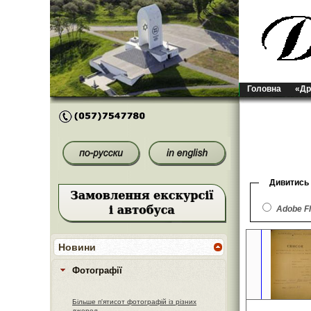
Головна
«Др
Дивитись
Adobe F
Новини
Фотографії
Більше п'ятисот фотографій із різних
джерел.