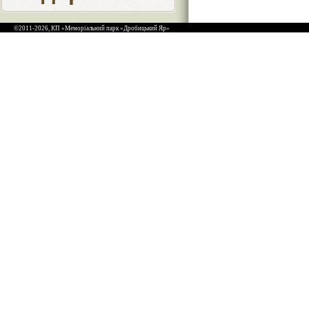
©2011-2026, КП «Меморіальний парк «Дробицький Яр»