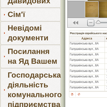
Давидових
Сім'ї
Невідомі
Реєстрація єврейського нас
документи
Адреса
Галушкінська вул., 8А
Посилання
Галушкінська вул., 8А
Галушкінська вул., 8А
на Яд Вашем
Галушкінська вул., 8А
Галушкінська вул., 8А
Галушкінська вул., 8А
Господарська
Галушкінська вул., 8А
Галушкінська вул., 8А
діяльність
Галушкінська вул., 8А
комунального
підприємства