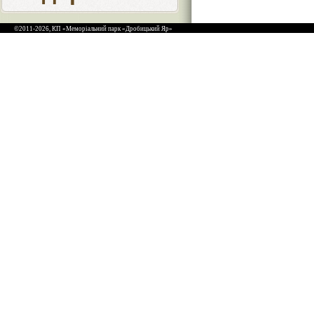
©2011-2026, КП «Меморіальний парк «Дробицький Яр»