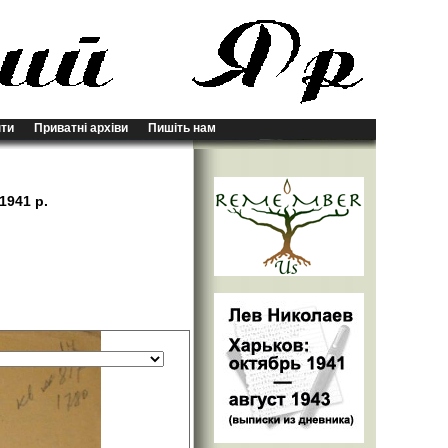
ти
Приватні архіви
Пишіть нам
1941 р.