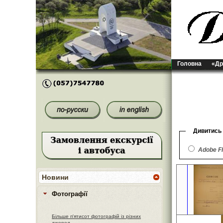
Головна
«Др
Дивитись
Adobe F
Новини
Фотографії
Більше п'ятисот фотографій із різних
джерел.