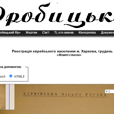
обицький Яр»
Жертви
Сім'ї
Ті, хто вижив
Кінохроніка
Докумен
Реєстрація єврейського населення м. Харкова, грудень 
«Жовті списки»
 за допомогою
lash
HTML5