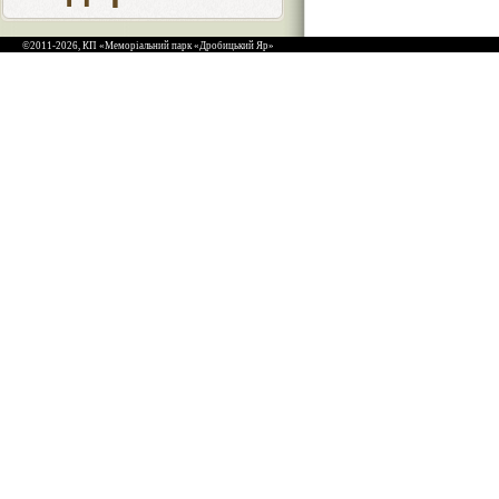
©2011-2026, КП «Меморіальний парк «Дробицький Яр»