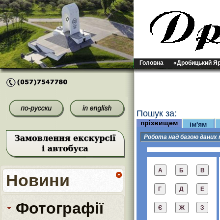
Головна
«Дробицький Я
Пошук за:
прізвищем
ім'ям
Робота над базою даних 
Новини
Фотографії