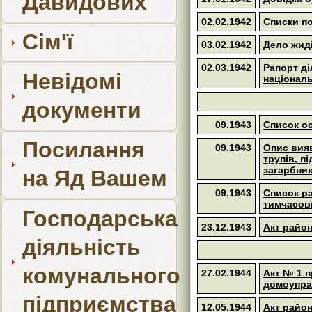
Давидових
02.02.1942
Списки по
Сім'ї
03.02.1942
Дело жид
02.03.1942
Рапорт ді
Невідомі
національ
документи
09.1943
Список ос
Посилання
09.1943
Опис вия
трупів, п
загарбни
на Яд Вашем
09.1943
Список ра
тимчасовї
Господарська
23.12.1943
Акт район
діяльність
комунального
27.02.1944
Акт № 1 п
домоупра
підприємства
12.05.1944
Акт район