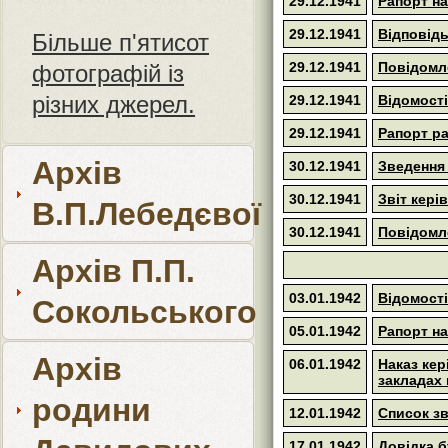
29.12.1941
Рапорт на
29.12.1941
Відповідь
Більше п'ятисот
29.12.1941
Повідомле
фотографій із
різних джерел.
29.12.1941
Відомості
29.12.1941
Рапорт р
Архів
30.12.1941
Зведення 
30.12.1941
Звіт кері
В.П.Лебедєвої
30.12.1941
Повідомле
Архів П.П.
03.01.1942
Відомості
Сокольського
05.01.1942
Рапорт на
Архів
06.01.1942
Наказ кер
закладах 
родини
12.01.1942
Список зв
17.01.1942
Довідка б